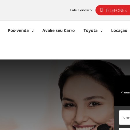
TELEFONES
Fale Conosco:
Pós-venda
Avalie seu Carro
Toyota
Locação
Preen