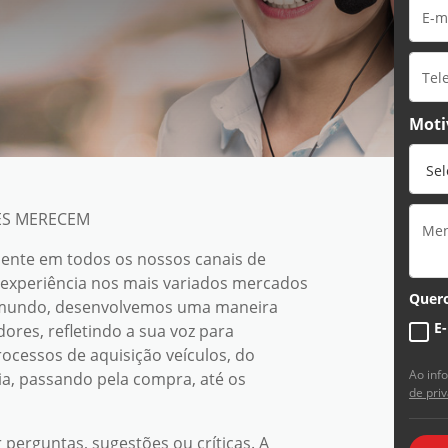
Moti
ES MERECEM
ente em todos os nossos canais de
 experiência nos mais variados mercados
Quero
o mundo, desenvolvemos uma maneira
E
ores, refletindo a sua voz para
ocessos de aquisição veículos, do
Ao inf
a, passando pela compra, até os
de pri
 perguntas, sugestões ou críticas. A