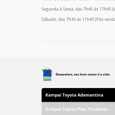
Segunda à Sexta, das 7h45 às 17h45 
Sábado, das 7h30 às 11h45 (Pós-vend
Desacelere, seu bem maior é a vida.
Kampai Toyota Adamantina
Kampai Toyota Pres. Prudente