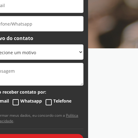
vo do contato
 receber contato por:
-mail
Whatsapp
Telefone
ormar meus dados, eu concordo com a
Política
vacidade
.