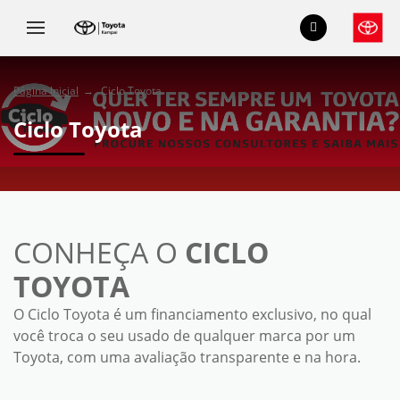
Página Inicial
Ciclo Toyota
Ciclo Toyota
CONHEÇA O
CICLO
TOYOTA
O Ciclo Toyota é um financiamento exclusivo, no qual
você troca o seu usado de qualquer marca por um
Toyota, com uma avaliação transparente e na hora.