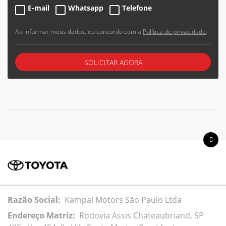
E-mail
Whatsapp
Telefone
Ao informar meus dados, eu concordo com a
Política de privacidade
.
SOLICITAR AGORA
Razão Social:
Kampai Motors São Paulo Ltda
Endereço Matriz:
Rodovia Assis Chateaubriand, SP