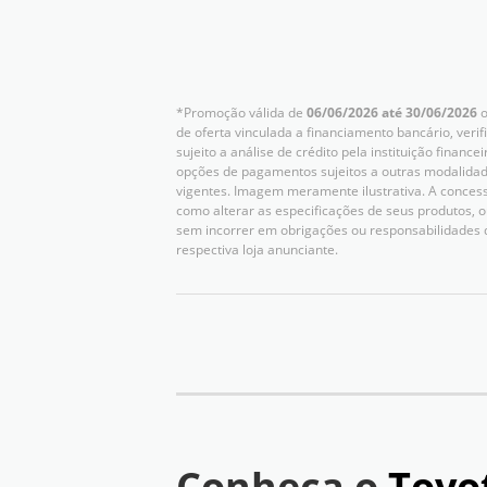
*Promoção válida de
06/06/2026 até 30/06/2026
o
de oferta vinculada a financiamento bancário, verif
sujeito a análise de crédito pela instituição finan
opções de pagamentos sujeitos a outras modalidad
vigentes. Imagem meramente ilustrativa. A concessio
como alterar as especificações de seus produtos,
sem incorrer em obrigações ou responsabilidades 
respectiva loja anunciante.
Conheça o
Toyo