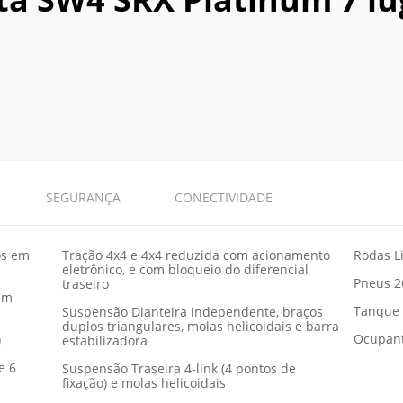
SEGURANÇA
CONECTIVIDADE
os em
Tração 4x4 e 4x4 reduzida com acionamento
Rodas Li
eletrônico, e com bloqueio do diferencial
Pneus 2
traseiro
rpm
Tanque 
Suspensão Dianteira independente, braços
duplos triangulares, molas helicoidais e barra
Ocupant
)
estabilizadora
e 6
Suspensão Traseira 4-link (4 pontos de
fixação) e molas helicoidais