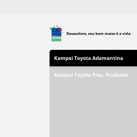
Desacelere, seu bem maior é a vida.
Kampai Toyota Adamantina
Kampai Toyota Pres. Prudente