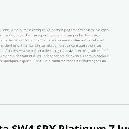
u enquanto durar o estoque. Valor para pagamento à vista. No caso
icar a instituição bancária participante da campanha. Cadastro
ceira participante da campanha para aprovação. Demais veículos e
es de financiamento. Oferta não cumulativa com outras ofertas
nária reserva-se o direito de corrigir possíveis erros gráficos, bem
 ou mesmo descontinuá-los, independente de aviso ou comunicação e
de qualquer espécie. Consulte e confirme todas as informações na
ta SW4 SRX Platinum 7 l