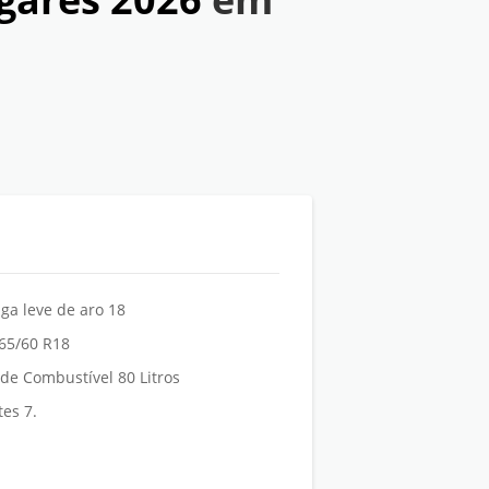
ga leve de aro 18
65/60 R18
de Combustível 80 Litros
es 7.