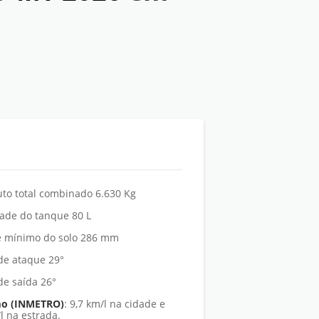
uto total combinado 6.630 Kg
ade do tanque 80 L
re mínimo do solo 286 mm
de ataque 29°
de saída 26°
o (INMETRO)
: 9,7 km/l na cidade e
l na estrada.