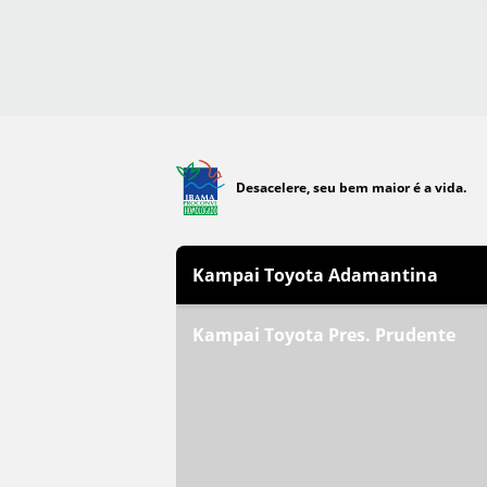
Desacelere, seu bem maior é a vida.
Kampai Toyota Adamantina
Kampai Toyota Pres. Prudente