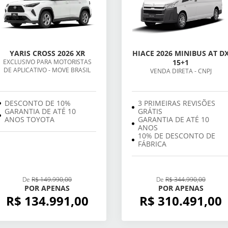
YARIS CROSS 2026 XR
HIACE 2026 MINIBUS AT D
EXCLUSIVO PARA MOTORISTAS
15+1
DE APLICATIVO - MOVE BRASIL
VENDA DIRETA - CNPJ
DESCONTO DE 10%
3 PRIMEIRAS REVISÕES
GARANTIA DE ATÉ 10
GRÁTIS
ANOS TOYOTA
GARANTIA DE ATÉ 10
ANOS
10% DE DESCONTO DE
FÁBRICA
De
R$ 149.990,00
De
R$ 344.990,00
POR APENAS
POR APENAS
R$ 134.991,00
R$ 310.491,00