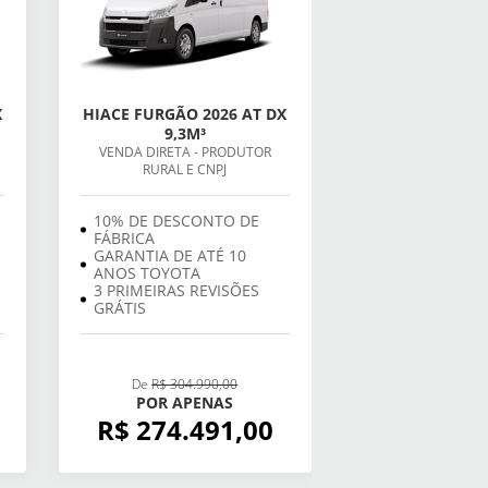
X
HIACE FURGÃO 2026 AT DX
9,3M³
VENDA DIRETA - PRODUTOR
RURAL E CNPJ
10% DE DESCONTO DE
FÁBRICA
GARANTIA DE ATÉ 10
ANOS TOYOTA
3 PRIMEIRAS REVISÕES
GRÁTIS
De
R$ 304.990,00
POR APENAS
R$ 274.491,00