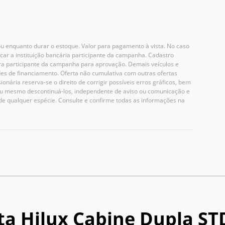
u enquanto durar o estoque. Valor para pagamento à vista. No caso
icar a instituição bancária participante da campanha. Cadastro
ceira participante da campanha para aprovação. Demais veículos e
es de financiamento. Oferta não cumulativa com outras ofertas
nária reserva-se o direito de corrigir possíveis erros gráficos, bem
 ou mesmo descontinuá-los, independente de aviso ou comunicação e
de qualquer espécie. Consulte e confirme todas as informações na
ta Hilux Cabine Dupla S