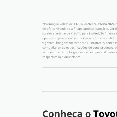
*Promoção válida de
11/05/2026 até 31/05/2026
o
de oferta vinculada a financiamento bancário, verif
sujeito a análise de crédito pela instituição finan
opções de pagamentos sujeitos a outras modalidad
vigentes. Imagem meramente ilustrativa. A concessio
como alterar as especificações de seus produtos,
sem incorrer em obrigações ou responsabilidades 
respectiva loja anunciante.
Conheça o
Toyo